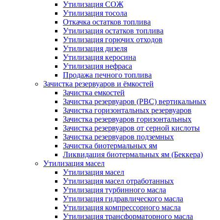
Утилизация СОЖ
Утилизация тосола
Откачка остатков топлива
Утилизация остатков топлива
Утилизация горючих отходов
Утилизация дизеля
Утилизация керосина
Утилизация нефраса
Продажа печного топлива
Зачистка резервуаров и ёмкостей
Зачистка емкостей
Зачистка резервуаров (РВС) вертикальных
Зачистка горизонтальных резервуаров
Зачистка резервуаров горизонтальных
Зачистка резервуаров от серной кислоты
Зачистка резервуаров подземных
Зачистка биотермальных ям
Ликвидация биотермальных ям (Беккера)
Утилизация масел
Утилизация масел
Утилизация масел отработанных
Утилизация турбинного масла
Утилизация гидравлического масла
Утилизация компрессорного масла
Утилизация трансформаторного масла