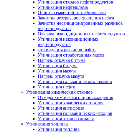
Утилизация отходов нефтепродуктов
Утилизация нефтешлама
Очистка емкостей от нефтешлама
Зачистка резервуаров хранения нефти
Зачистка несанкционированных разливов
нефтепродуктов
Откачка некондиционных нефтепродуктов
Утилизация некондиционных
нефтепродуктов
Ликвидация разливов нефти
Утилизация отработанных масел
Нагрев, откачка битума
Утилизация битума
Утилизация мазута
Нагрев, откачка мазута
Утилизация гальванических шламов
Утилизация нефти
Утилизация химических отходов
Отходы химического происхождения
Утилизация химических отходов
Утилизация антифриза
Утилизация гальванических отходов
Утилизация этилен гликоля
Утилизация топлива
Утилизация топлива