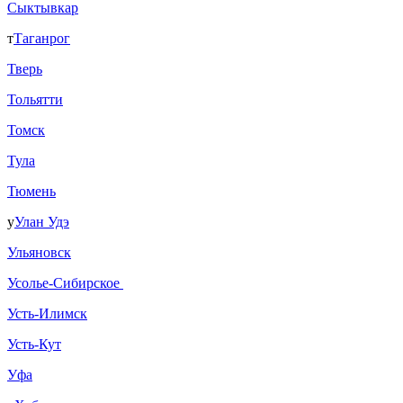
Сыктывкар
т
Таганрог
Тверь
Тольятти
Томск
Тула
Тюмень
у
Улан Удэ
Ульяновск
Усолье-Сибирское
Усть-Илимск
Усть-Кут
Уфа