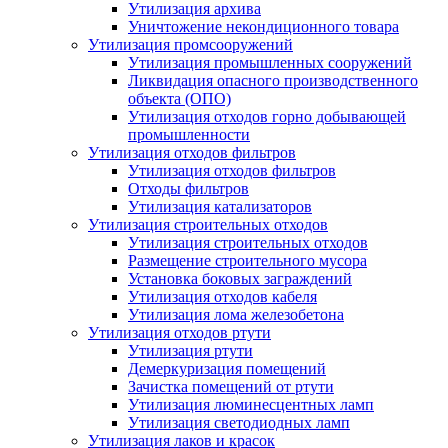
Утилизация архива
Уничтожение некондиционного товара
Утилизация промсооружений
Утилизация промышленных сооружений
Ликвидация опасного производственного
объекта (ОПО)
Утилизация отходов горно добывающей
промышленности
Утилизация отходов фильтров
Утилизация отходов фильтров
Отходы фильтров
Утилизация катализаторов
Утилизация строительных отходов
Утилизация строительных отходов
Размещение строительного мусора
Установка боковых заграждений
Утилизация отходов кабеля
Утилизация лома железобетона
Утилизация отходов ртути
Утилизация ртути
Демеркуризация помещений
Зачистка помещений от ртути
Утилизация люминесцентных ламп
Утилизация светодиодных ламп
Утилизация лаков и красок