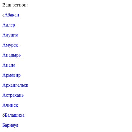
Ваш регион:
а
Абакан
Адлер
Алушта
Амурск
Анадырь
Анапа
Армавир
Архангельск
Астрахань
Ачинск
б
Балашиха
Барнаул