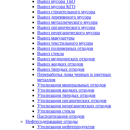
Вывоз мусора ТБО
Вывоз мусора КГО
Вывоз строительного мусора
Вывоз деревянного мусора
Вывоз металлического мусора
Вывоз органического мусора
Вывоз неорганического мусора
Вывоз макулатуры
Вывоз текстильного мусора
Вывоз полимерных отходов
Вывоз стекла
Вывоз медицинских отходов
Вывоз жидких отходов
Вывоз твердых отходов
Переработка лома черных и цветных
металлов
Утилизация минеральных отходов
Утилизация жидких отходов
Утилизация твердых отходов
Утилизация органических отходов
Утилизация неорганических отходов
Утилизация стекла
Паспортизация отходов
Нефтесодержащие отходы
Утилизация нефтепродуктов