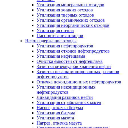
Утилизация минеральных отходов
Утилизация жидких отходов
Утилизация твердых отходов
Утилизация органических отходов
Утилизация неорганических отходов
Утилизация стекла
Паспортизация отходов
Нефтесодержащие отходы
Утилизация нефтепродуктов
Утилизация отходов нефтепродуктов
Утилизация нефтешлама
Очистка емкостей от нефтешлама
Зачистка резервуаров хранения нефти
Зачистка несанкционированных разливов
нефтепродуктов
Откачка некондиционных нефтепродуктов
Утилизация некондиционных
нефтепродуктов
Ликвидация разливов нефти
Утилизация отработанных масел
Нагрев, откачка битума
Утилизация битума
Утилизация мазута
Нагрев, откачка мазута