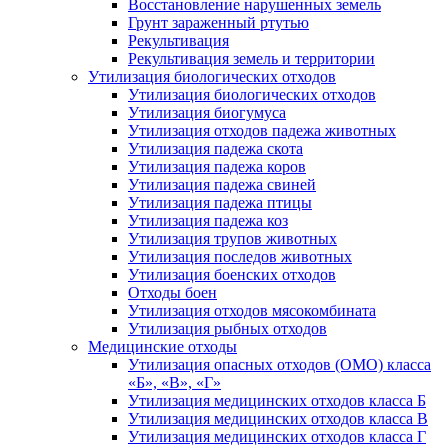
Восстановление нарушенных земель
Грунт зараженный ртутью
Рекультивация
Рекультивация земель и территории
Утилизация биологических отходов
Утилизация биологических отходов
Утилизация биогумуса
Утилизация отходов падежа животных
Утилизация падежа скота
Утилизация падежа коров
Утилизация падежа свиней
Утилизация падежа птицы
Утилизация падежа коз
Утилизация трупов животных
Утилизация последов животных
Утилизация боенских отходов
Отходы боен
Утилизация отходов мясокомбината
Утилизация рыбных отходов
Медицинские отходы
Утилизация опасных отходов (ОМО) класса
«Б», «В», «Г»
Утилизация медицинских отходов класса Б
Утилизация медицинских отходов класса В
Утилизация медицинских отходов класса Г