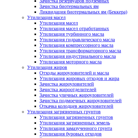
Зачистка резервуаров подземных
Зачистка биотермальных ям
Ликвидация биотермальных ям (Беккера)
Утилизация масел
Утилизация масел
Утилизация масел отработанных
Утилизация турбинного масла
Утилизация гидравлического масла
Утилизация компрессорного масла
Утилизация трансформаторного масла
Утилизация индустриального масла
Утилизация моторного масла
Утилизация жиров
Отходы жироуловителей и масла
Утилизация жировых отходов и жира
Зачистка жироуловителей
Зачистка жироотделителей
Зачистка уличных жироуловителей
Зачистка подмоечных жироуловителей
Откачка колодцев жироуловителей
Утилизация загрязненных грунтов
Утилизация загрязненных грунтов
Утилизация загрязненных земель
Утилизация замазученного грунта
Утилизация буровых отходов