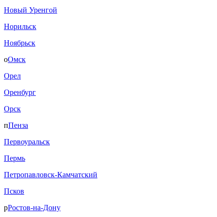
Новый Уренгой
Норильск
Ноябрьск
о
Омск
Орел
Оренбург
Орск
п
Пенза
Первоуральск
Пермь
Петропавловск-Камчатский
Псков
р
Ростов-на-Дону