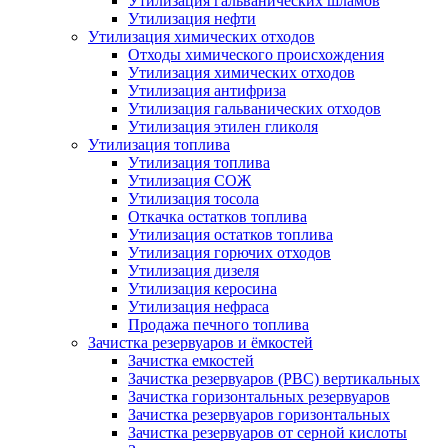
Утилизация гальванических шламов
Утилизация нефти
Утилизация химических отходов
Отходы химического происхождения
Утилизация химических отходов
Утилизация антифриза
Утилизация гальванических отходов
Утилизация этилен гликоля
Утилизация топлива
Утилизация топлива
Утилизация СОЖ
Утилизация тосола
Откачка остатков топлива
Утилизация остатков топлива
Утилизация горючих отходов
Утилизация дизеля
Утилизация керосина
Утилизация нефраса
Продажа печного топлива
Зачистка резервуаров и ёмкостей
Зачистка емкостей
Зачистка резервуаров (РВС) вертикальных
Зачистка горизонтальных резервуаров
Зачистка резервуаров горизонтальных
Зачистка резервуаров от серной кислоты