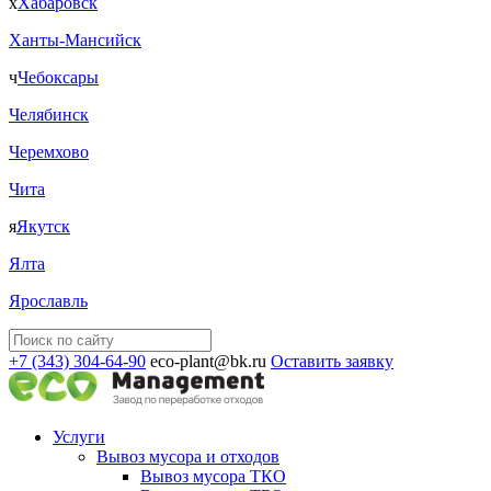
х
Хабаровск
Ханты-Мансийск
ч
Чебоксары
Челябинск
Черемхово
Чита
я
Якутск
Ялта
Ярославль
+7 (343) 304-64-90
eco-plant@bk.ru
Оставить заявку
Услуги
Вывоз мусора и отходов
Вывоз мусора ТКО