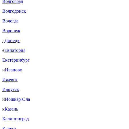
Волгоград
Волгодонск
Вологда
Воронеж
д
Донецк
е
Евпатория
Екатеринбург
и
Иваново
Ижевск
Иркутск
й
Йошкар-Ола
к
Казань
Калининград
Калуга