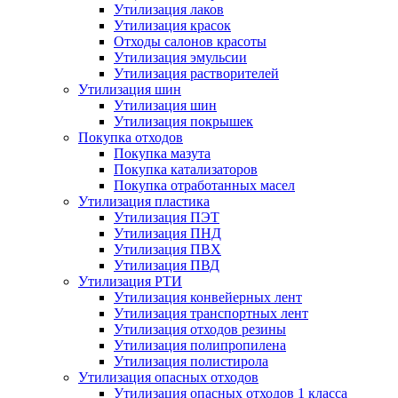
Утилизация лаков
Утилизация красок
Отходы салонов красоты
Утилизация эмульсии
Утилизация растворителей
Утилизация шин
Утилизация шин
Утилизация покрышек
Покупка отходов
Покупка мазута
Покупка катализаторов
Покупка отработанных масел
Утилизация пластика
Утилизация ПЭТ
Утилизация ПНД
Утилизация ПВХ
Утилизация ПВД
Утилизация РТИ
Утилизация конвейерных лент
Утилизация транспортных лент
Утилизация отходов резины
Утилизация полипропилена
Утилизация полистирола
Утилизация опасных отходов
Утилизация опасных отходов 1 класса