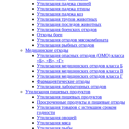
Утилизация падежа свиней
Утилизация падежа птицы
Утилизация падежа коз
Утилизация трупов животных
Утилизация последов животных
Утилизация боенских отходов
Отходы боен
Утилизация отходов мясокомбината
Утилизация рыбных отходов
Медицинские отходы
Утилизация опасных отходов (ОМО) класса
«Б», «В», «Г»
Утилизация медицинских отходов класса Б
Утилизация медицинских отходов класса В
Утилизация медицинских отходов класса Г
Фармацевтические отходы
Утилизация лабораторных отходов
Утилизация пищевых продуктов
Утилизация пищевых продуктов
Просроченные продукты и пищевые отходы
Утилизация товаров с истекшим сроком
годности
Утилизация овощей
Утилизация мяса
Утилизация рыбы