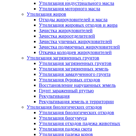
Утилизация индустриального масла
Утилизация моторного масла
Утилизация жиров
Отходы жироуловителей и масла
Утилизация жировых отходов и жира
Зачистка жироуловителей
Зачистка жироотделителей
Зачистка уличных жироуловителей
Зачистка подмоечных жироуловителей
Откачка колодцев жироуловителей
Утилизация загрязненных грунтов
Утилизация загрязненных грунтов
Утилизация загрязненных земель
Утилизация замазученного грунта
Утилизация буровых отходов
Восстановление нарушенных земель
Грунт зараженный ртутью
Рекультивация
Рекультивация земель и территории
Утилизация биологических отходов
Утилизация биологических отходов
Утилизация биогумуса
Утилизация отходов падежа животных
Утилизация падежа скота
Утилизация падежа коров