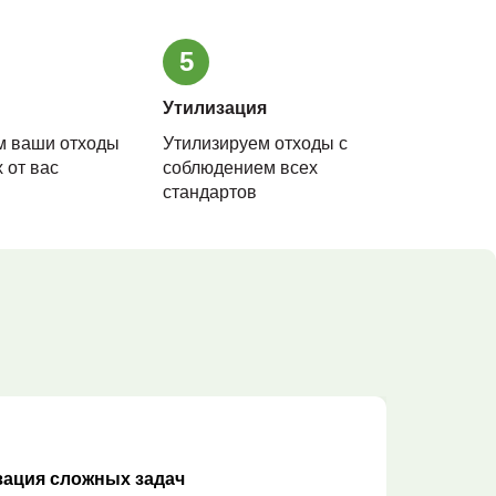
5
Утилизация
м ваши отходы
Утилизируем отходы с
 от вас
соблюдением всех
стандартов
и
зация сложных задач