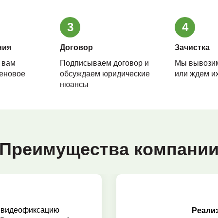
3
4
ния
Договор
Зачистка
 вам
Подписываем договор и
Мы вывози
еновое
обсуждаем юридические
или ждем их
нюансы
Преимущества компани
 видеофиксацию
Реали