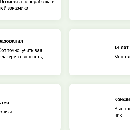
 Возможна переработка в
ей заказчика
разования
14 лет
бот точно, учитывая
клатуру, сезонность,
Многол
Конфи
ство
Выполн
хники
них