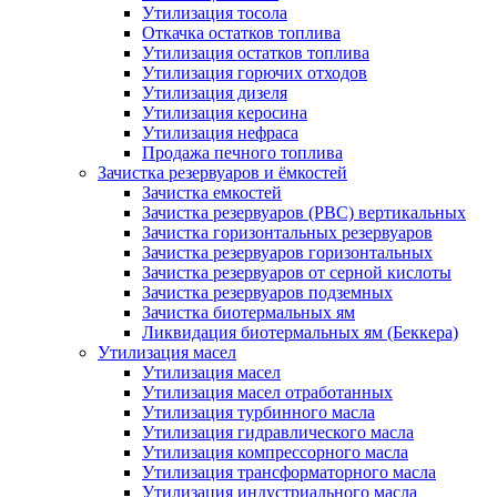
Утилизация тосола
Откачка остатков топлива
Утилизация остатков топлива
Утилизация горючих отходов
Утилизация дизеля
Утилизация керосина
Утилизация нефраса
Продажа печного топлива
Зачистка резервуаров и ёмкостей
Зачистка емкостей
Зачистка резервуаров (РВС) вертикальных
Зачистка горизонтальных резервуаров
Зачистка резервуаров горизонтальных
Зачистка резервуаров от серной кислоты
Зачистка резервуаров подземных
Зачистка биотермальных ям
Ликвидация биотермальных ям (Беккера)
Утилизация масел
Утилизация масел
Утилизация масел отработанных
Утилизация турбинного масла
Утилизация гидравлического масла
Утилизация компрессорного масла
Утилизация трансформаторного масла
Утилизация индустриального масла