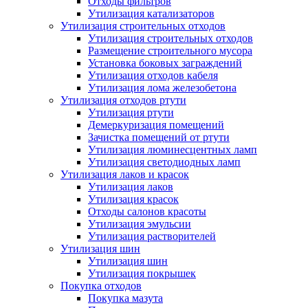
Отходы фильтров
Утилизация катализаторов
Утилизация строительных отходов
Утилизация строительных отходов
Размещение строительного мусора
Установка боковых заграждений
Утилизация отходов кабеля
Утилизация лома железобетона
Утилизация отходов ртути
Утилизация ртути
Демеркуризация помещений
Зачистка помещений от ртути
Утилизация люминесцентных ламп
Утилизация светодиодных ламп
Утилизация лаков и красок
Утилизация лаков
Утилизация красок
Отходы салонов красоты
Утилизация эмульсии
Утилизация растворителей
Утилизация шин
Утилизация шин
Утилизация покрышек
Покупка отходов
Покупка мазута