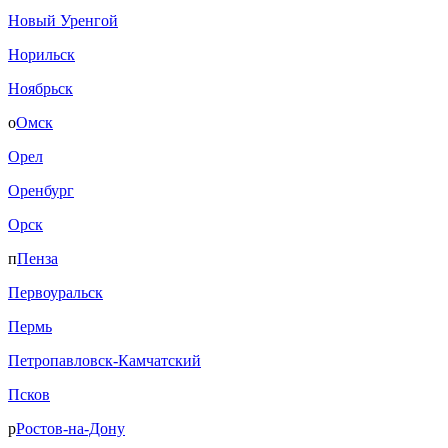
Новый Уренгой
Норильск
Ноябрьск
о
Омск
Орел
Оренбург
Орск
п
Пенза
Первоуральск
Пермь
Петропавловск-Камчатский
Псков
р
Ростов-на-Дону