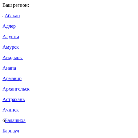
Ваш регион:
а
Абакан
Адлер
Алушта
Амурск
Анадырь
Анапа
Армавир
Архангельск
Астрахань
Ачинск
б
Балашиха
Барнаул