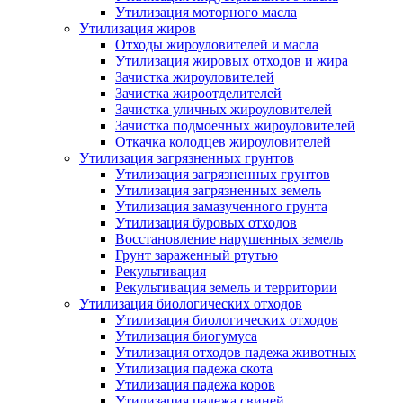
Утилизация моторного масла
Утилизация жиров
Отходы жироуловителей и масла
Утилизация жировых отходов и жира
Зачистка жироуловителей
Зачистка жироотделителей
Зачистка уличных жироуловителей
Зачистка подмоечных жироуловителей
Откачка колодцев жироуловителей
Утилизация загрязненных грунтов
Утилизация загрязненных грунтов
Утилизация загрязненных земель
Утилизация замазученного грунта
Утилизация буровых отходов
Восстановление нарушенных земель
Грунт зараженный ртутью
Рекультивация
Рекультивация земель и территории
Утилизация биологических отходов
Утилизация биологических отходов
Утилизация биогумуса
Утилизация отходов падежа животных
Утилизация падежа скота
Утилизация падежа коров
Утилизация падежа свиней