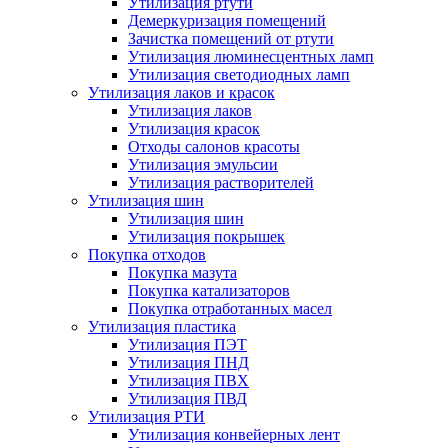
Утилизация ртути
Демеркуризация помещений
Зачистка помещений от ртути
Утилизация люминесцентных ламп
Утилизация светодиодных ламп
Утилизация лаков и красок
Утилизация лаков
Утилизация красок
Отходы салонов красоты
Утилизация эмульсии
Утилизация растворителей
Утилизация шин
Утилизация шин
Утилизация покрышек
Покупка отходов
Покупка мазута
Покупка катализаторов
Покупка отработанных масел
Утилизация пластика
Утилизация ПЭТ
Утилизация ПНД
Утилизация ПВХ
Утилизация ПВД
Утилизация РТИ
Утилизация конвейерных лент