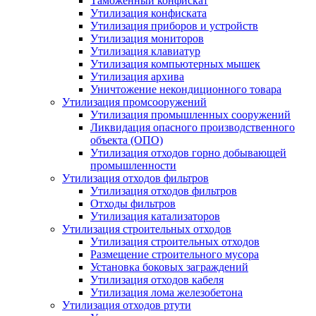
Таможенный конфискат
Утилизация конфиската
Утилизация приборов и устройств
Утилизация мониторов
Утилизация клавиатур
Утилизация компьютерных мышек
Утилизация архива
Уничтожение некондиционного товара
Утилизация промсооружений
Утилизация промышленных сооружений
Ликвидация опасного производственного
объекта (ОПО)
Утилизация отходов горно добывающей
промышленности
Утилизация отходов фильтров
Утилизация отходов фильтров
Отходы фильтров
Утилизация катализаторов
Утилизация строительных отходов
Утилизация строительных отходов
Размещение строительного мусора
Установка боковых заграждений
Утилизация отходов кабеля
Утилизация лома железобетона
Утилизация отходов ртути