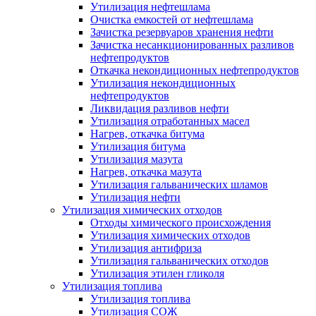
Утилизация нефтешлама
Очистка емкостей от нефтешлама
Зачистка резервуаров хранения нефти
Зачистка несанкционированных разливов
нефтепродуктов
Откачка некондиционных нефтепродуктов
Утилизация некондиционных
нефтепродуктов
Ликвидация разливов нефти
Утилизация отработанных масел
Нагрев, откачка битума
Утилизация битума
Утилизация мазута
Нагрев, откачка мазута
Утилизация гальванических шламов
Утилизация нефти
Утилизация химических отходов
Отходы химического происхождения
Утилизация химических отходов
Утилизация антифриза
Утилизация гальванических отходов
Утилизация этилен гликоля
Утилизация топлива
Утилизация топлива
Утилизация СОЖ