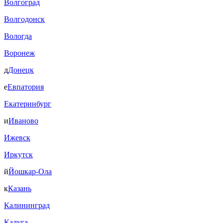
Волгоград
Волгодонск
Вологда
Воронеж
д
Донецк
е
Евпатория
Екатеринбург
и
Иваново
Ижевск
Иркутск
й
Йошкар-Ола
к
Казань
Калининград
Калуга