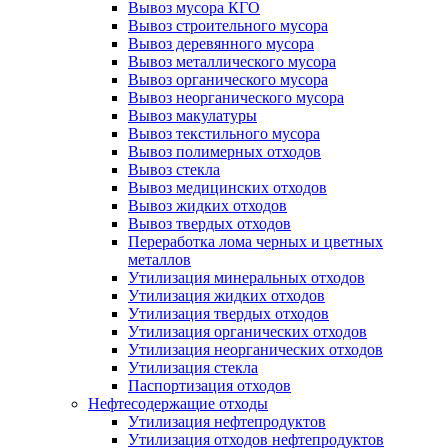
Вывоз мусора КГО
Вывоз строительного мусора
Вывоз деревянного мусора
Вывоз металлического мусора
Вывоз органического мусора
Вывоз неорганического мусора
Вывоз макулатуры
Вывоз текстильного мусора
Вывоз полимерных отходов
Вывоз стекла
Вывоз медицинских отходов
Вывоз жидких отходов
Вывоз твердых отходов
Переработка лома черных и цветных
металлов
Утилизация минеральных отходов
Утилизация жидких отходов
Утилизация твердых отходов
Утилизация органических отходов
Утилизация неорганических отходов
Утилизация стекла
Паспортизация отходов
Нефтесодержащие отходы
Утилизация нефтепродуктов
Утилизация отходов нефтепродуктов