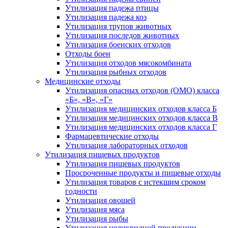
Утилизация падежа птицы
Утилизация падежа коз
Утилизация трупов животных
Утилизация последов животных
Утилизация боенских отходов
Отходы боен
Утилизация отходов мясокомбината
Утилизация рыбных отходов
Медицинские отходы
Утилизация опасных отходов (ОМО) класса
«Б», «В», «Г»
Утилизация медицинских отходов класса Б
Утилизация медицинских отходов класса В
Утилизация медицинских отходов класса Г
Фармацевтические отходы
Утилизация лабораторных отходов
Утилизация пищевых продуктов
Утилизация пищевых продуктов
Просроченные продукты и пищевые отходы
Утилизация товаров с истекшим сроком
годности
Утилизация овощей
Утилизация мяса
Утилизация рыбы
Утилизация неликвидной продукции