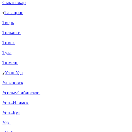
Сыктывкар
т
Таганрог
Тверь
Тольятти
Томск
Тула
Тюмень
у
Улан Удэ
Ульяновск
Усолье-Сибирское
Усть-Илимск
Усть-Кут
Уфа