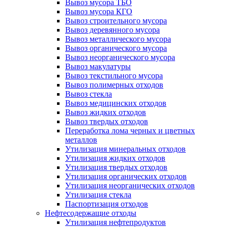
Вывоз мусора ТБО
Вывоз мусора КГО
Вывоз строительного мусора
Вывоз деревянного мусора
Вывоз металлического мусора
Вывоз органического мусора
Вывоз неорганического мусора
Вывоз макулатуры
Вывоз текстильного мусора
Вывоз полимерных отходов
Вывоз стекла
Вывоз медицинских отходов
Вывоз жидких отходов
Вывоз твердых отходов
Переработка лома черных и цветных
металлов
Утилизация минеральных отходов
Утилизация жидких отходов
Утилизация твердых отходов
Утилизация органических отходов
Утилизация неорганических отходов
Утилизация стекла
Паспортизация отходов
Нефтесодержащие отходы
Утилизация нефтепродуктов