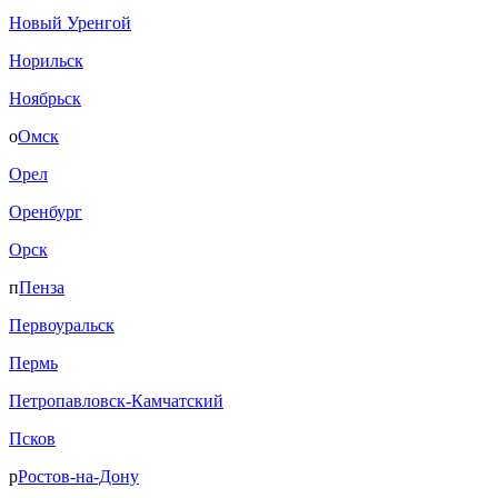
Новый Уренгой
Норильск
Ноябрьск
о
Омск
Орел
Оренбург
Орск
п
Пенза
Первоуральск
Пермь
Петропавловск-Камчатский
Псков
р
Ростов-на-Дону