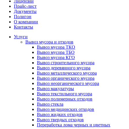
Лицензии
Прайс-лист
Документы
Полигон
О компании
Контакты
Услуги
Вывоз мусора и отходов
Вывоз мусора ТКО
Вывоз мусора ТБО
Вывоз мусора КГО
Вывоз строительного мусора
Вывоз деревянного мусора
Вывоз металлического мусора
Вывоз органического мусора
Вывоз неорганического мусора
Вывоз макулатуры
Вывоз текстильного мусора
Вывоз полимерных отходов
Вывоз стекла
Вывоз медицинских отходов
Вывоз жидких отходов
Вывоз твердых отходов
Переработка лома черных и цветных