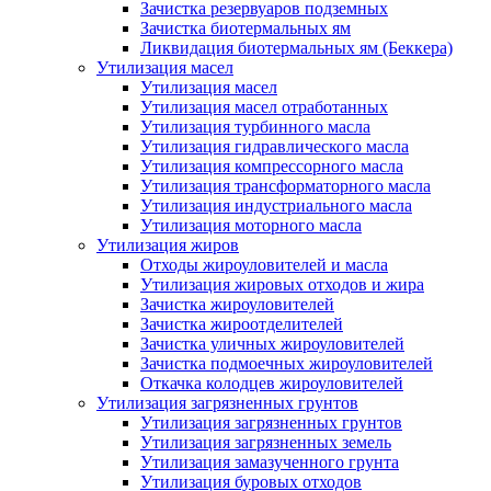
Зачистка резервуаров подземных
Зачистка биотермальных ям
Ликвидация биотермальных ям (Беккера)
Утилизация масел
Утилизация масел
Утилизация масел отработанных
Утилизация турбинного масла
Утилизация гидравлического масла
Утилизация компрессорного масла
Утилизация трансформаторного масла
Утилизация индустриального масла
Утилизация моторного масла
Утилизация жиров
Отходы жироуловителей и масла
Утилизация жировых отходов и жира
Зачистка жироуловителей
Зачистка жироотделителей
Зачистка уличных жироуловителей
Зачистка подмоечных жироуловителей
Откачка колодцев жироуловителей
Утилизация загрязненных грунтов
Утилизация загрязненных грунтов
Утилизация загрязненных земель
Утилизация замазученного грунта
Утилизация буровых отходов