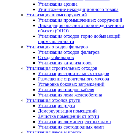
Утилизация архива
Уничтожение некондиционного товара
Утилизация промсооружений
Утилизация промышленных сооружений
Ликвидация опасного производственного
объекта (ОПО)
Утилизация отходов горно добывающей
промышленности
Утилизация отходов фильтров
Утилизация отходов фильтров
Отходы фильтров
Утилизация катализаторов
Утилизация строительных отходов
Утилизация строительных отходов
Размещение строительного мусора
Установка боковых заграждений
Утилизация отходов кабеля
Утилизация лома железобетона
Утилизация отходов ртути
Утилизация ртути
Демеркуризация помещений
Зачистка помещений от ртути
Утилизация люминесцентных ламп
Утилизация светодиодных ламп
Утилизация лаков и красок