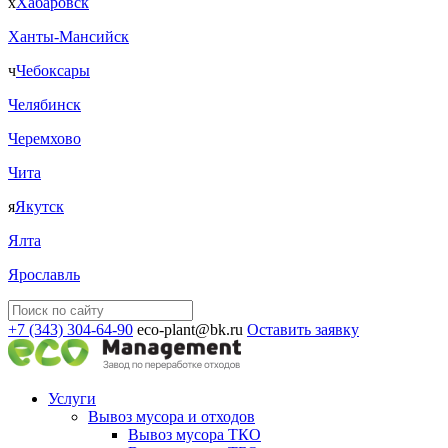
х
Хабаровск
Ханты-Мансийск
ч
Чебоксары
Челябинск
Черемхово
Чита
я
Якутск
Ялта
Ярославль
+7 (343) 304-64-90
eco-plant@bk.ru
Оставить заявку
Услуги
Вывоз мусора и отходов
Вывоз мусора ТКО