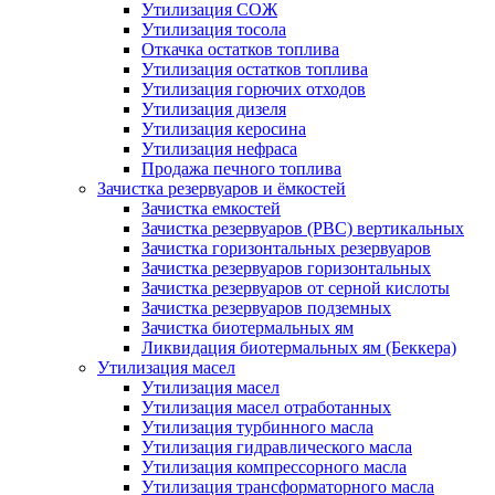
Утилизация СОЖ
Утилизация тосола
Откачка остатков топлива
Утилизация остатков топлива
Утилизация горючих отходов
Утилизация дизеля
Утилизация керосина
Утилизация нефраса
Продажа печного топлива
Зачистка резервуаров и ёмкостей
Зачистка емкостей
Зачистка резервуаров (РВС) вертикальных
Зачистка горизонтальных резервуаров
Зачистка резервуаров горизонтальных
Зачистка резервуаров от серной кислоты
Зачистка резервуаров подземных
Зачистка биотермальных ям
Ликвидация биотермальных ям (Беккера)
Утилизация масел
Утилизация масел
Утилизация масел отработанных
Утилизация турбинного масла
Утилизация гидравлического масла
Утилизация компрессорного масла
Утилизация трансформаторного масла