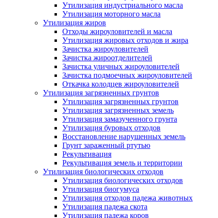
Утилизация индустриального масла
Утилизация моторного масла
Утилизация жиров
Отходы жироуловителей и масла
Утилизация жировых отходов и жира
Зачистка жироуловителей
Зачистка жироотделителей
Зачистка уличных жироуловителей
Зачистка подмоечных жироуловителей
Откачка колодцев жироуловителей
Утилизация загрязненных грунтов
Утилизация загрязненных грунтов
Утилизация загрязненных земель
Утилизация замазученного грунта
Утилизация буровых отходов
Восстановление нарушенных земель
Грунт зараженный ртутью
Рекультивация
Рекультивация земель и территории
Утилизация биологических отходов
Утилизация биологических отходов
Утилизация биогумуса
Утилизация отходов падежа животных
Утилизация падежа скота
Утилизация падежа коров