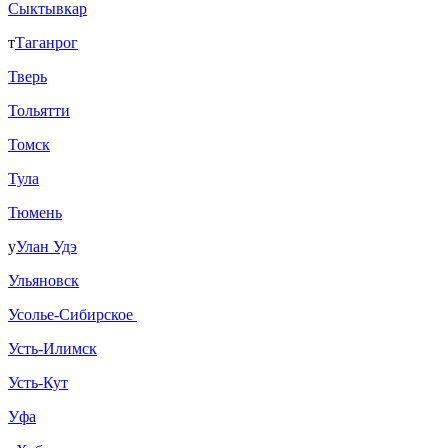
Сыктывкар
т
Таганрог
Тверь
Тольятти
Томск
Тула
Тюмень
у
Улан Удэ
Ульяновск
Усолье-Сибирское
Усть-Илимск
Усть-Кут
Уфа