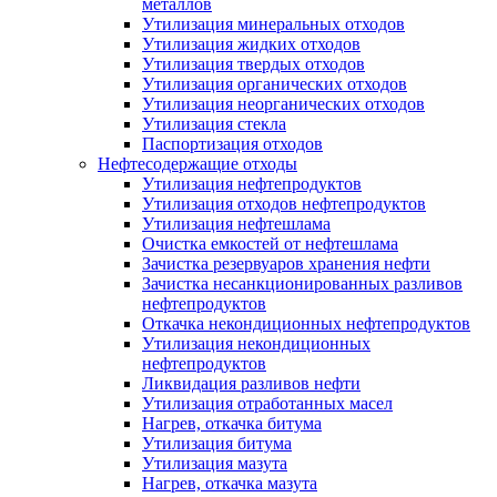
металлов
Утилизация минеральных отходов
Утилизация жидких отходов
Утилизация твердых отходов
Утилизация органических отходов
Утилизация неорганических отходов
Утилизация стекла
Паспортизация отходов
Нефтесодержащие отходы
Утилизация нефтепродуктов
Утилизация отходов нефтепродуктов
Утилизация нефтешлама
Очистка емкостей от нефтешлама
Зачистка резервуаров хранения нефти
Зачистка несанкционированных разливов
нефтепродуктов
Откачка некондиционных нефтепродуктов
Утилизация некондиционных
нефтепродуктов
Ликвидация разливов нефти
Утилизация отработанных масел
Нагрев, откачка битума
Утилизация битума
Утилизация мазута
Нагрев, откачка мазута