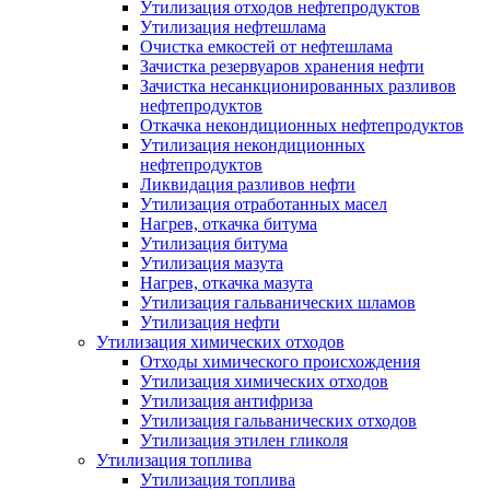
Утилизация отходов нефтепродуктов
Утилизация нефтешлама
Очистка емкостей от нефтешлама
Зачистка резервуаров хранения нефти
Зачистка несанкционированных разливов
нефтепродуктов
Откачка некондиционных нефтепродуктов
Утилизация некондиционных
нефтепродуктов
Ликвидация разливов нефти
Утилизация отработанных масел
Нагрев, откачка битума
Утилизация битума
Утилизация мазута
Нагрев, откачка мазута
Утилизация гальванических шламов
Утилизация нефти
Утилизация химических отходов
Отходы химического происхождения
Утилизация химических отходов
Утилизация антифриза
Утилизация гальванических отходов
Утилизация этилен гликоля
Утилизация топлива
Утилизация топлива