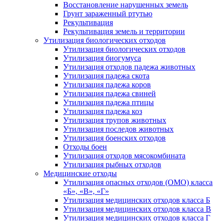
Восстановление нарушенных земель
Грунт зараженный ртутью
Рекультивация
Рекультивация земель и территории
Утилизация биологических отходов
Утилизация биологических отходов
Утилизация биогумуса
Утилизация отходов падежа животных
Утилизация падежа скота
Утилизация падежа коров
Утилизация падежа свиней
Утилизация падежа птицы
Утилизация падежа коз
Утилизация трупов животных
Утилизация последов животных
Утилизация боенских отходов
Отходы боен
Утилизация отходов мясокомбината
Утилизация рыбных отходов
Медицинские отходы
Утилизация опасных отходов (ОМО) класса
«Б», «В», «Г»
Утилизация медицинских отходов класса Б
Утилизация медицинских отходов класса В
Утилизация медицинских отходов класса Г