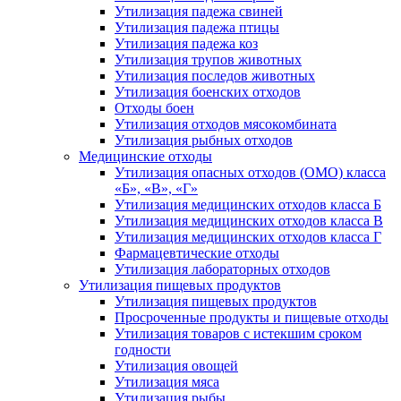
Утилизация падежа свиней
Утилизация падежа птицы
Утилизация падежа коз
Утилизация трупов животных
Утилизация последов животных
Утилизация боенских отходов
Отходы боен
Утилизация отходов мясокомбината
Утилизация рыбных отходов
Медицинские отходы
Утилизация опасных отходов (ОМО) класса
«Б», «В», «Г»
Утилизация медицинских отходов класса Б
Утилизация медицинских отходов класса В
Утилизация медицинских отходов класса Г
Фармацевтические отходы
Утилизация лабораторных отходов
Утилизация пищевых продуктов
Утилизация пищевых продуктов
Просроченные продукты и пищевые отходы
Утилизация товаров с истекшим сроком
годности
Утилизация овощей
Утилизация мяса
Утилизация рыбы