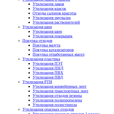
Утилизация лаков
Утилизация красок
Отходы салонов красоты
Утилизация эмульсии
Утилизация растворителей
Утилизация шин
Утилизация шин
Утилизация покрышек
Покупка отходов
Покупка мазута
Покупка катализаторов
Покупка отработанных масел
Утилизация пластика
Утилизация ПЭТ
Утилизация ПНД
Утилизация ПВХ
Утилизация ПВД
Утилизация РТИ
Утилизация конвейерных лент
Утилизация транспортных лент
Утилизация отходов резины
Утилизация полипропилена
Утилизация полистирола
Утилизация опасных отходов
Утилизация опасных отходов 1 класса