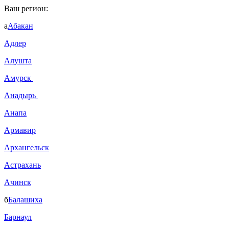
Ваш регион:
а
Абакан
Адлер
Алушта
Амурск
Анадырь
Анапа
Армавир
Архангельск
Астрахань
Ачинск
б
Балашиха
Барнаул