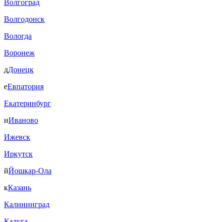
Волгоград
Волгодонск
Вологда
Воронеж
д
Донецк
е
Евпатория
Екатеринбург
и
Иваново
Ижевск
Иркутск
й
Йошкар-Ола
к
Казань
Калининград
Калуга