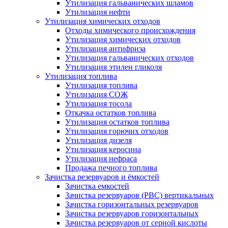
Утилизация гальванических шламов
Утилизация нефти
Утилизация химических отходов
Отходы химического происхождения
Утилизация химических отходов
Утилизация антифриза
Утилизация гальванических отходов
Утилизация этилен гликоля
Утилизация топлива
Утилизация топлива
Утилизация СОЖ
Утилизация тосола
Откачка остатков топлива
Утилизация остатков топлива
Утилизация горючих отходов
Утилизация дизеля
Утилизация керосина
Утилизация нефраса
Продажа печного топлива
Зачистка резервуаров и ёмкостей
Зачистка емкостей
Зачистка резервуаров (РВС) вертикальных
Зачистка горизонтальных резервуаров
Зачистка резервуаров горизонтальных
Зачистка резервуаров от серной кислоты