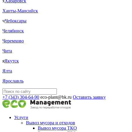
х
Хабаровск
Ханты-Мансийск
ч
Чебоксары
Челябинск
Черемхово
Чита
я
Якутск
Ялта
Ярославль
+7 (343) 304-64-90
eco-plant@bk.ru
Оставить заявку
Услуги
Вывоз мусора и отходов
Вывоз мусора ТКО