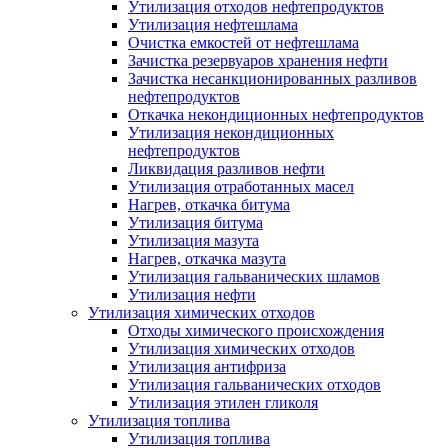
Утилизация отходов нефтепродуктов
Утилизация нефтешлама
Очистка емкостей от нефтешлама
Зачистка резервуаров хранения нефти
Зачистка несанкционированных разливов
нефтепродуктов
Откачка некондиционных нефтепродуктов
Утилизация некондиционных
нефтепродуктов
Ликвидация разливов нефти
Утилизация отработанных масел
Нагрев, откачка битума
Утилизация битума
Утилизация мазута
Нагрев, откачка мазута
Утилизация гальванических шламов
Утилизация нефти
Утилизация химических отходов
Отходы химического происхождения
Утилизация химических отходов
Утилизация антифриза
Утилизация гальванических отходов
Утилизация этилен гликоля
Утилизация топлива
Утилизация топлива