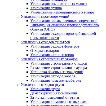
Утилизация компьютерных мышек
Утилизация архива
Уничтожение некондиционного товара
Утилизация промсооружений
Утилизация промышленных сооружений
Ликвидация опасного производственного
объекта (ОПО)
Утилизация отходов горно добывающей
промышленности
Утилизация отходов фильтров
Утилизация отходов фильтров
Отходы фильтров
Утилизация катализаторов
Утилизация строительных отходов
Утилизация строительных отходов
Размещение строительного мусора
Установка боковых заграждений
Утилизация отходов кабеля
Утилизация лома железобетона
Утилизация отходов ртути
Утилизация ртути
Демеркуризация помещений
Зачистка помещений от ртути
Утилизация люминесцентных ламп
Утилизация светодиодных ламп