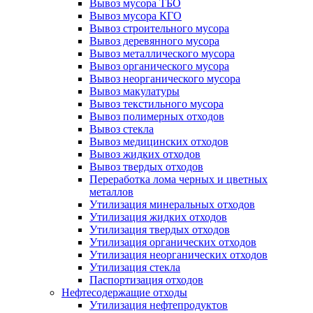
Вывоз мусора ТБО
Вывоз мусора КГО
Вывоз строительного мусора
Вывоз деревянного мусора
Вывоз металлического мусора
Вывоз органического мусора
Вывоз неорганического мусора
Вывоз макулатуры
Вывоз текстильного мусора
Вывоз полимерных отходов
Вывоз стекла
Вывоз медицинских отходов
Вывоз жидких отходов
Вывоз твердых отходов
Переработка лома черных и цветных
металлов
Утилизация минеральных отходов
Утилизация жидких отходов
Утилизация твердых отходов
Утилизация органических отходов
Утилизация неорганических отходов
Утилизация стекла
Паспортизация отходов
Нефтесодержащие отходы
Утилизация нефтепродуктов