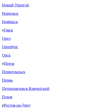
Новый Уренгой
Норильск
Ноябрьск
о
Омск
Орел
Оренбург
Орск
п
Пенза
Первоуральск
Пермь
Петропавловск-Камчатский
Псков
р
Ростов-на-Дону