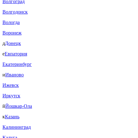
Волгоград
Волгодонск
Вологда
Воронеж
д
Донецк
е
Евпатория
Екатеринбург
и
Иваново
Ижевск
Иркутск
й
Йошкар-Ола
к
Казань
Калининград
Калуга