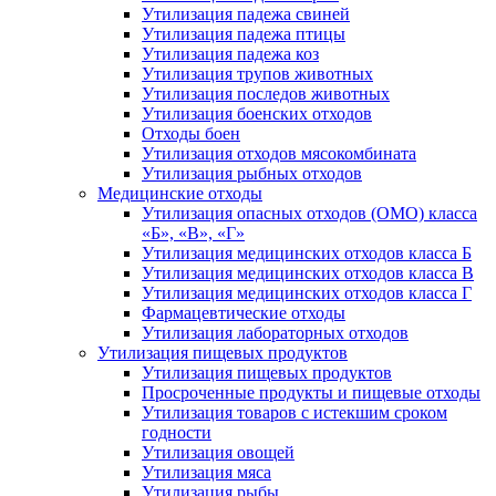
Утилизация падежа свиней
Утилизация падежа птицы
Утилизация падежа коз
Утилизация трупов животных
Утилизация последов животных
Утилизация боенских отходов
Отходы боен
Утилизация отходов мясокомбината
Утилизация рыбных отходов
Медицинские отходы
Утилизация опасных отходов (ОМО) класса
«Б», «В», «Г»
Утилизация медицинских отходов класса Б
Утилизация медицинских отходов класса В
Утилизация медицинских отходов класса Г
Фармацевтические отходы
Утилизация лабораторных отходов
Утилизация пищевых продуктов
Утилизация пищевых продуктов
Просроченные продукты и пищевые отходы
Утилизация товаров с истекшим сроком
годности
Утилизация овощей
Утилизация мяса
Утилизация рыбы