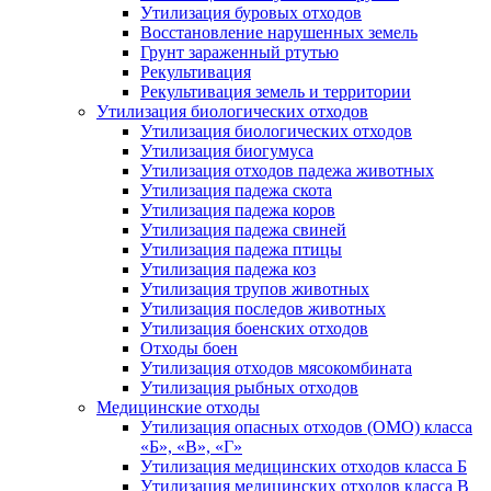
Утилизация буровых отходов
Восстановление нарушенных земель
Грунт зараженный ртутью
Рекультивация
Рекультивация земель и территории
Утилизация биологических отходов
Утилизация биологических отходов
Утилизация биогумуса
Утилизация отходов падежа животных
Утилизация падежа скота
Утилизация падежа коров
Утилизация падежа свиней
Утилизация падежа птицы
Утилизация падежа коз
Утилизация трупов животных
Утилизация последов животных
Утилизация боенских отходов
Отходы боен
Утилизация отходов мясокомбината
Утилизация рыбных отходов
Медицинские отходы
Утилизация опасных отходов (ОМО) класса
«Б», «В», «Г»
Утилизация медицинских отходов класса Б
Утилизация медицинских отходов класса В