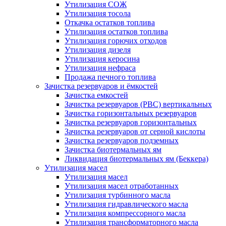
Утилизация СОЖ
Утилизация тосола
Откачка остатков топлива
Утилизация остатков топлива
Утилизация горючих отходов
Утилизация дизеля
Утилизация керосина
Утилизация нефраса
Продажа печного топлива
Зачистка резервуаров и ёмкостей
Зачистка емкостей
Зачистка резервуаров (РВС) вертикальных
Зачистка горизонтальных резервуаров
Зачистка резервуаров горизонтальных
Зачистка резервуаров от серной кислоты
Зачистка резервуаров подземных
Зачистка биотермальных ям
Ликвидация биотермальных ям (Беккера)
Утилизация масел
Утилизация масел
Утилизация масел отработанных
Утилизация турбинного масла
Утилизация гидравлического масла
Утилизация компрессорного масла
Утилизация трансформаторного масла