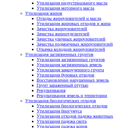
Утилизация индустриального масла
Утилизация моторного масла
Утилизация жиров
Отходы жироуловителей и масла
Утилизация жировых отходов и жира
Зачистка жироуловителей
Зачистка жироотделителей
Зачистка уличных жироуловителей
Зачистка подмоечных жироуловителей
Откачка колодцев жироуловителей
Утилизация загрязненных грунтов
Утилизация загрязненных грунтов
Утилизация загрязненных земель
Утилизация замазученного грунта
Утилизация буровых отходов
Восстановление нарушенных земель
Грунт зараженный ртутью
Рекультивация
Рекультивация земель и территории
Утилизация биологических отходов
Утилизация биологических отходов
Утилизация биогумуса
Утилизация отходов падежа животных
Утилизация падежа скота
Утилизация падежа коров