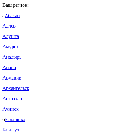
Ваш регион:
а
Абакан
Адлер
Алушта
Амурск
Анадырь
Анапа
Армавир
Архангельск
Астрахань
Ачинск
б
Балашиха
Барнаул