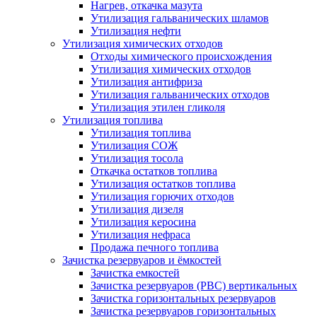
Нагрев, откачка мазута
Утилизация гальванических шламов
Утилизация нефти
Утилизация химических отходов
Отходы химического происхождения
Утилизация химических отходов
Утилизация антифриза
Утилизация гальванических отходов
Утилизация этилен гликоля
Утилизация топлива
Утилизация топлива
Утилизация СОЖ
Утилизация тосола
Откачка остатков топлива
Утилизация остатков топлива
Утилизация горючих отходов
Утилизация дизеля
Утилизация керосина
Утилизация нефраса
Продажа печного топлива
Зачистка резервуаров и ёмкостей
Зачистка емкостей
Зачистка резервуаров (РВС) вертикальных
Зачистка горизонтальных резервуаров
Зачистка резервуаров горизонтальных