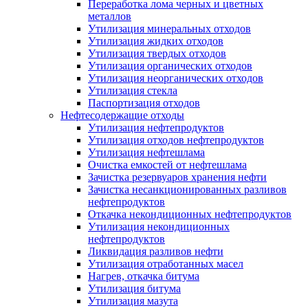
Переработка лома черных и цветных
металлов
Утилизация минеральных отходов
Утилизация жидких отходов
Утилизация твердых отходов
Утилизация органических отходов
Утилизация неорганических отходов
Утилизация стекла
Паспортизация отходов
Нефтесодержащие отходы
Утилизация нефтепродуктов
Утилизация отходов нефтепродуктов
Утилизация нефтешлама
Очистка емкостей от нефтешлама
Зачистка резервуаров хранения нефти
Зачистка несанкционированных разливов
нефтепродуктов
Откачка некондиционных нефтепродуктов
Утилизация некондиционных
нефтепродуктов
Ликвидация разливов нефти
Утилизация отработанных масел
Нагрев, откачка битума
Утилизация битума
Утилизация мазута