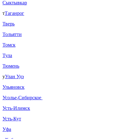
Сыктывкар
т
Таганрог
Тверь
Тольятти
Томск
Тула
Тюмень
у
Улан Удэ
Ульяновск
Усолье-Сибирское
Усть-Илимск
Усть-Кут
Уфа