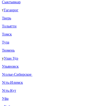
Сыктывкар
т
Таганрог
Тверь
Тольятти
Томск
Тула
Тюмень
у
Улан Удэ
Ульяновск
Усолье-Сибирское
Усть-Илимск
Усть-Кут
Уфа