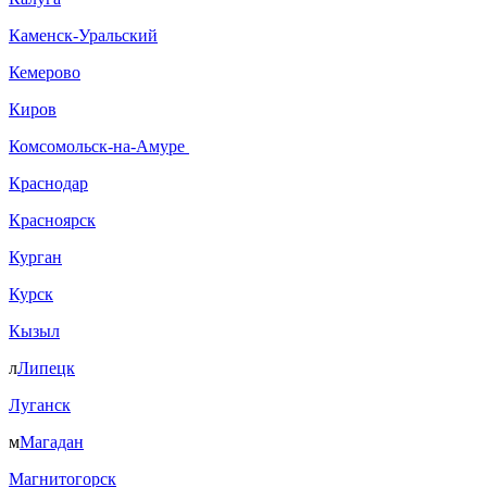
Каменск-Уральский
Кемерово
Киров
Комсомольск-на-Амуре
Краснодар
Красноярск
Курган
Курск
Кызыл
л
Липецк
Луганск
м
Магадан
Магнитогорск