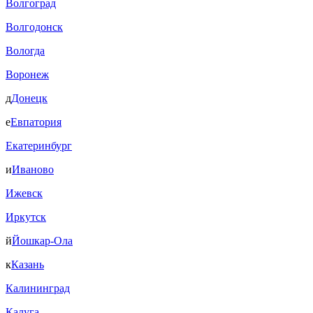
Волгоград
Волгодонск
Вологда
Воронеж
д
Донецк
е
Евпатория
Екатеринбург
и
Иваново
Ижевск
Иркутск
й
Йошкар-Ола
к
Казань
Калининград
Калуга