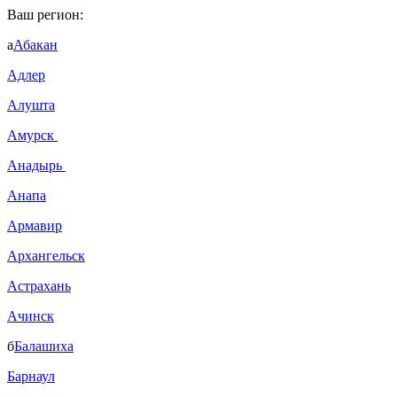
Ваш регион:
а
Абакан
Адлер
Алушта
Амурск
Анадырь
Анапа
Армавир
Архангельск
Астрахань
Ачинск
б
Балашиха
Барнаул