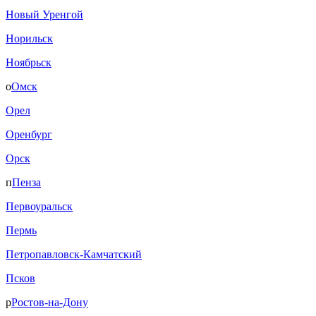
Новый Уренгой
Норильск
Ноябрьск
о
Омск
Орел
Оренбург
Орск
п
Пенза
Первоуральск
Пермь
Петропавловск-Камчатский
Псков
р
Ростов-на-Дону