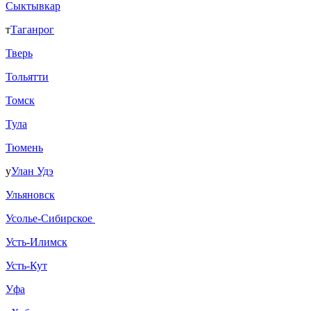
Сыктывкар
т
Таганрог
Тверь
Тольятти
Томск
Тула
Тюмень
у
Улан Удэ
Ульяновск
Усолье-Сибирское
Усть-Илимск
Усть-Кут
Уфа