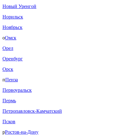
Новый Уренгой
Норильск
Ноябрьск
о
Омск
Орел
Оренбург
Орск
п
Пенза
Первоуральск
Пермь
Петропавловск-Камчатский
Псков
р
Ростов-на-Дону