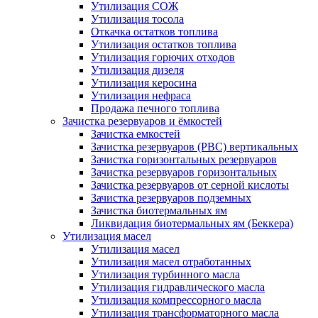
Утилизация СОЖ
Утилизация тосола
Откачка остатков топлива
Утилизация остатков топлива
Утилизация горючих отходов
Утилизация дизеля
Утилизация керосина
Утилизация нефраса
Продажа печного топлива
Зачистка резервуаров и ёмкостей
Зачистка емкостей
Зачистка резервуаров (РВС) вертикальных
Зачистка горизонтальных резервуаров
Зачистка резервуаров горизонтальных
Зачистка резервуаров от серной кислоты
Зачистка резервуаров подземных
Зачистка биотермальных ям
Ликвидация биотермальных ям (Беккера)
Утилизация масел
Утилизация масел
Утилизация масел отработанных
Утилизация турбинного масла
Утилизация гидравлического масла
Утилизация компрессорного масла
Утилизация трансформаторного масла