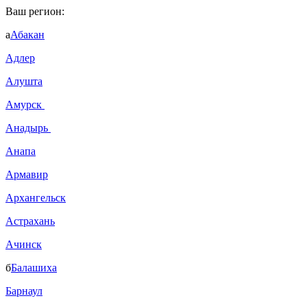
Ваш регион:
а
Абакан
Адлер
Алушта
Амурск
Анадырь
Анапа
Армавир
Архангельск
Астрахань
Ачинск
б
Балашиха
Барнаул