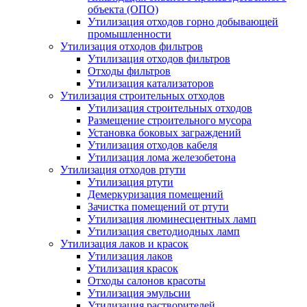
объекта (ОПО)
Утилизация отходов горно добывающей
промышленности
Утилизация отходов фильтров
Утилизация отходов фильтров
Отходы фильтров
Утилизация катализаторов
Утилизация строительных отходов
Утилизация строительных отходов
Размещение строительного мусора
Установка боковых заграждений
Утилизация отходов кабеля
Утилизация лома железобетона
Утилизация отходов ртути
Утилизация ртути
Демеркуризация помещений
Зачистка помещений от ртути
Утилизация люминесцентных ламп
Утилизация светодиодных ламп
Утилизация лаков и красок
Утилизация лаков
Утилизация красок
Отходы салонов красоты
Утилизация эмульсии
Утилизация растворителей