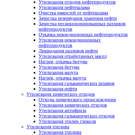
Утилизация отходов нефтепродуктов
Утилизация нефтешлама
Очистка емкостей от нефтешлама
Зачистка резервуаров хранения нефти
Зачистка несанкционированных разливов
нефтепродуктов
Откачка некондиционных нефтепродуктов
Утилизация некондиционных
нефтепродуктов
Ликвидация разливов нефти
Утилизация отработанных масел
Нагрев, откачка битума
Утилизация битума
Утилизация мазута
Нагрев, откачка мазута
Утилизация гальванических шламов
Утилизация нефти
Утилизация химических отходов
Отходы химического происхождения
Утилизация химических отходов
Утилизация антифриза
Утилизация гальванических отходов
Утилизация этилен гликоля
Утилизация топлива
Утилизация топлива