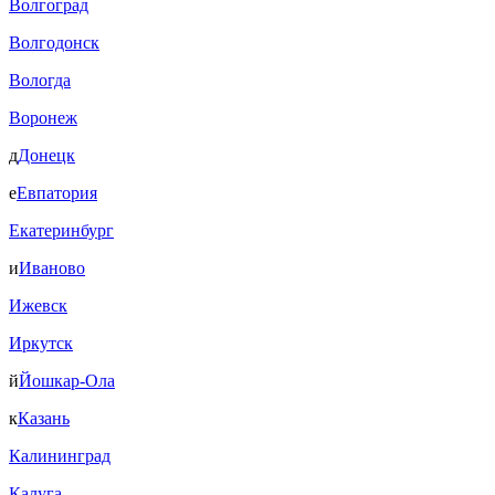
Волгоград
Волгодонск
Вологда
Воронеж
д
Донецк
е
Евпатория
Екатеринбург
и
Иваново
Ижевск
Иркутск
й
Йошкар-Ола
к
Казань
Калининград
Калуга