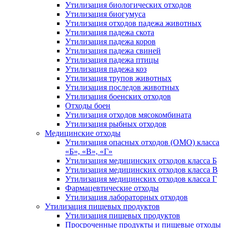
Утилизация биологических отходов
Утилизация биогумуса
Утилизация отходов падежа животных
Утилизация падежа скота
Утилизация падежа коров
Утилизация падежа свиней
Утилизация падежа птицы
Утилизация падежа коз
Утилизация трупов животных
Утилизация последов животных
Утилизация боенских отходов
Отходы боен
Утилизация отходов мясокомбината
Утилизация рыбных отходов
Медицинские отходы
Утилизация опасных отходов (ОМО) класса
«Б», «В», «Г»
Утилизация медицинских отходов класса Б
Утилизация медицинских отходов класса В
Утилизация медицинских отходов класса Г
Фармацевтические отходы
Утилизация лабораторных отходов
Утилизация пищевых продуктов
Утилизация пищевых продуктов
Просроченные продукты и пищевые отходы