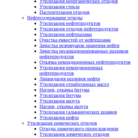
Утилизация неорганических отходов
Утилизация стекла
Паспортизация отходов
Нефтесодержащие отходы
Утилизация нефтепродуктов
Утилизация отходов нефтепродуктов
Утилизация нефтешлама
Очистка емкостей от нефтешлама
Зачистка резервуаров хранения нефти
Зачистка несанкционированных разливов
нефтепродуктов
Откачка некондиционных нефтепродуктов
Утилизация некондиционных
нефтепродуктов
Ликвидация разливов нефти
Утилизация отработанных масел
Нагрев, откачка битума
Утилизация битума
Утилизация мазута
Нагрев, откачка мазута
Утилизация гальванических шламов
Утилизация нефти
Утилизация химических отходов
Отходы химического происхождения
Утилизация химических отходов