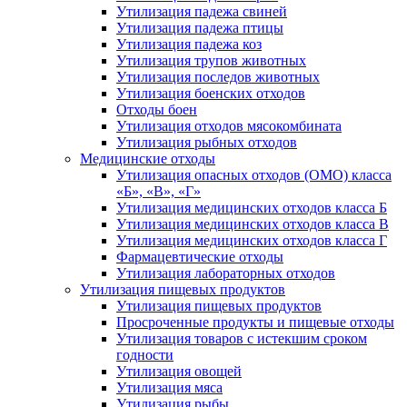
Утилизация падежа свиней
Утилизация падежа птицы
Утилизация падежа коз
Утилизация трупов животных
Утилизация последов животных
Утилизация боенских отходов
Отходы боен
Утилизация отходов мясокомбината
Утилизация рыбных отходов
Медицинские отходы
Утилизация опасных отходов (ОМО) класса
«Б», «В», «Г»
Утилизация медицинских отходов класса Б
Утилизация медицинских отходов класса В
Утилизация медицинских отходов класса Г
Фармацевтические отходы
Утилизация лабораторных отходов
Утилизация пищевых продуктов
Утилизация пищевых продуктов
Просроченные продукты и пищевые отходы
Утилизация товаров с истекшим сроком
годности
Утилизация овощей
Утилизация мяса
Утилизация рыбы