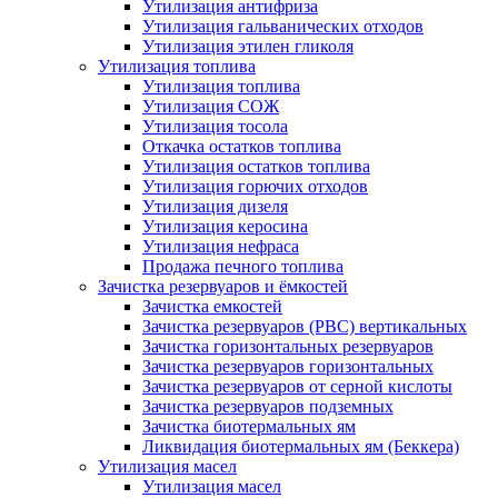
Утилизация антифриза
Утилизация гальванических отходов
Утилизация этилен гликоля
Утилизация топлива
Утилизация топлива
Утилизация СОЖ
Утилизация тосола
Откачка остатков топлива
Утилизация остатков топлива
Утилизация горючих отходов
Утилизация дизеля
Утилизация керосина
Утилизация нефраса
Продажа печного топлива
Зачистка резервуаров и ёмкостей
Зачистка емкостей
Зачистка резервуаров (РВС) вертикальных
Зачистка горизонтальных резервуаров
Зачистка резервуаров горизонтальных
Зачистка резервуаров от серной кислоты
Зачистка резервуаров подземных
Зачистка биотермальных ям
Ликвидация биотермальных ям (Беккера)
Утилизация масел
Утилизация масел