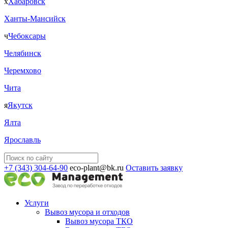
х
Хабаровск
Ханты-Мансийск
ч
Чебоксары
Челябинск
Черемхово
Чита
я
Якутск
Ялта
Ярославль
+7 (343) 304-64-90
eco-plant@bk.ru
Оставить заявку
Услуги
Вывоз мусора и отходов
Вывоз мусора ТКО