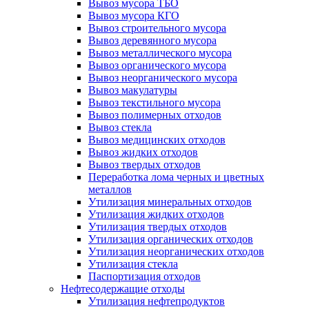
Вывоз мусора ТБО
Вывоз мусора КГО
Вывоз строительного мусора
Вывоз деревянного мусора
Вывоз металлического мусора
Вывоз органического мусора
Вывоз неорганического мусора
Вывоз макулатуры
Вывоз текстильного мусора
Вывоз полимерных отходов
Вывоз стекла
Вывоз медицинских отходов
Вывоз жидких отходов
Вывоз твердых отходов
Переработка лома черных и цветных
металлов
Утилизация минеральных отходов
Утилизация жидких отходов
Утилизация твердых отходов
Утилизация органических отходов
Утилизация неорганических отходов
Утилизация стекла
Паспортизация отходов
Нефтесодержащие отходы
Утилизация нефтепродуктов