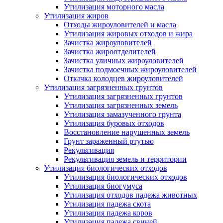
Утилизация моторного масла
Утилизация жиров
Отходы жироуловителей и масла
Утилизация жировых отходов и жира
Зачистка жироуловителей
Зачистка жироотделителей
Зачистка уличных жироуловителей
Зачистка подмоечных жироуловителей
Откачка колодцев жироуловителей
Утилизация загрязненных грунтов
Утилизация загрязненных грунтов
Утилизация загрязненных земель
Утилизация замазученного грунта
Утилизация буровых отходов
Восстановление нарушенных земель
Грунт зараженный ртутью
Рекультивация
Рекультивация земель и территории
Утилизация биологических отходов
Утилизация биологических отходов
Утилизация биогумуса
Утилизация отходов падежа животных
Утилизация падежа скота
Утилизация падежа коров
Утилизация падежа свиней