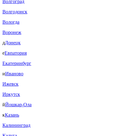
Волгоград
Волгодонск
Вологда
Воронеж
д
Донецк
е
Евпатория
Екатеринбург
и
Иваново
Ижевск
Иркутск
й
Йошкар-Ола
к
Казань
Калининград
Калуга