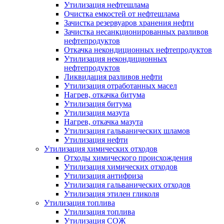
Утилизация нефтешлама
Очистка емкостей от нефтешлама
Зачистка резервуаров хранения нефти
Зачистка несанкционированных разливов
нефтепродуктов
Откачка некондиционных нефтепродуктов
Утилизация некондиционных
нефтепродуктов
Ликвидация разливов нефти
Утилизация отработанных масел
Нагрев, откачка битума
Утилизация битума
Утилизация мазута
Нагрев, откачка мазута
Утилизация гальванических шламов
Утилизация нефти
Утилизация химических отходов
Отходы химического происхождения
Утилизация химических отходов
Утилизация антифриза
Утилизация гальванических отходов
Утилизация этилен гликоля
Утилизация топлива
Утилизация топлива
Утилизация СОЖ