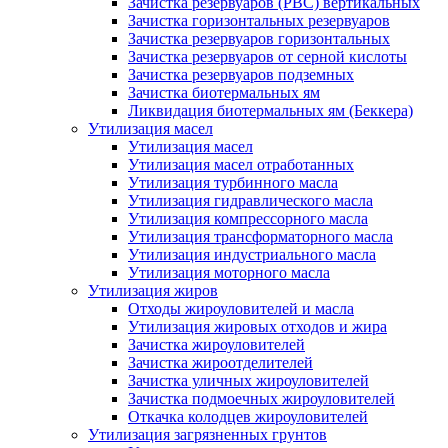
Зачистка резервуаров (РВС) вертикальных
Зачистка горизонтальных резервуаров
Зачистка резервуаров горизонтальных
Зачистка резервуаров от серной кислоты
Зачистка резервуаров подземных
Зачистка биотермальных ям
Ликвидация биотермальных ям (Беккера)
Утилизация масел
Утилизация масел
Утилизация масел отработанных
Утилизация турбинного масла
Утилизация гидравлического масла
Утилизация компрессорного масла
Утилизация трансформаторного масла
Утилизация индустриального масла
Утилизация моторного масла
Утилизация жиров
Отходы жироуловителей и масла
Утилизация жировых отходов и жира
Зачистка жироуловителей
Зачистка жироотделителей
Зачистка уличных жироуловителей
Зачистка подмоечных жироуловителей
Откачка колодцев жироуловителей
Утилизация загрязненных грунтов