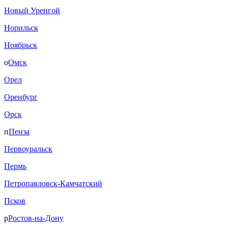
Новый Уренгой
Норильск
Ноябрьск
о
Омск
Орел
Оренбург
Орск
п
Пенза
Первоуральск
Пермь
Петропавловск-Камчатский
Псков
р
Ростов-на-Дону