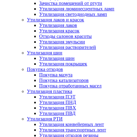
Зачистка помещений от ртути
Утилизация люминесцентных ламп
Утилизация светодиодных ламп
Утилизация лаков и красок
Утилизация лаков
Утилизация красок
Отходы салонов красоты
Утилизация эмульсии
Утилизация растворителей
Утилизация шин
Утилизация шин
Утилизация покрышек
Покупка отходов
Покупка мазута
Покупка катализаторов
Покупка отработанных масел
Утилизация пластика
Утилизация ПЭТ
Утилизация ПНД
Утилизация ПВХ
Утилизация ПВД
Утилизация РТИ
Утилизация конвейерных лент
Утилизация транспортных лент
Утилизация отходов резины