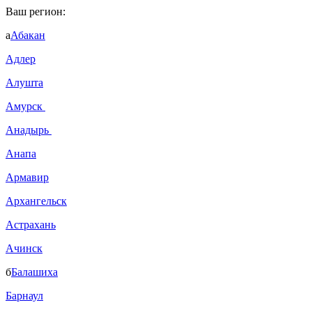
Ваш регион:
а
Абакан
Адлер
Алушта
Амурск
Анадырь
Анапа
Армавир
Архангельск
Астрахань
Ачинск
б
Балашиха
Барнаул