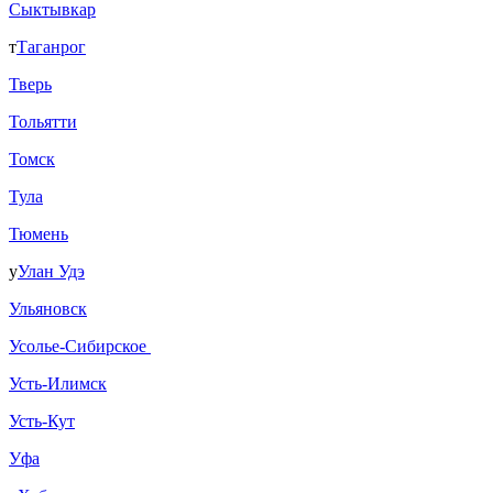
Сыктывкар
т
Таганрог
Тверь
Тольятти
Томск
Тула
Тюмень
у
Улан Удэ
Ульяновск
Усолье-Сибирское
Усть-Илимск
Усть-Кут
Уфа