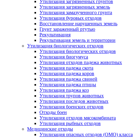
Утилизация загрязненных грунтов
Утилизация загрязненных земель
Утилизация замазученного грунта
Утилизация буровых отходов
Восстановление нарушенных земель
Грунт зараженный ртутью
Рекультивация
Рекультивация земель и территории
Утилизация биологических отходов
Утилизация биологических отходов
Утилизация биогумуса
Утилизация отходов падежа животных
Утилизация падежа скота
Утилизация падежа коров
Утилизация падежа свиней
Утилизация падежа птицы
Утилизация падежа коз
Утилизация трупов животных
Утилизация последов животных
Утилизация боенских отходов
Отходы боен
Утилизация отходов мясокомбината
Утилизация рыбных отходов
Медицинские отходы
Утилизация опасных отходов (ОМО) класса