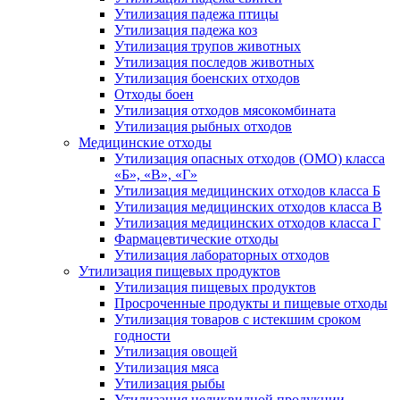
Утилизация падежа птицы
Утилизация падежа коз
Утилизация трупов животных
Утилизация последов животных
Утилизация боенских отходов
Отходы боен
Утилизация отходов мясокомбината
Утилизация рыбных отходов
Медицинские отходы
Утилизация опасных отходов (ОМО) класса
«Б», «В», «Г»
Утилизация медицинских отходов класса Б
Утилизация медицинских отходов класса В
Утилизация медицинских отходов класса Г
Фармацевтические отходы
Утилизация лабораторных отходов
Утилизация пищевых продуктов
Утилизация пищевых продуктов
Просроченные продукты и пищевые отходы
Утилизация товаров с истекшим сроком
годности
Утилизация овощей
Утилизация мяса
Утилизация рыбы
Утилизация неликвидной продукции