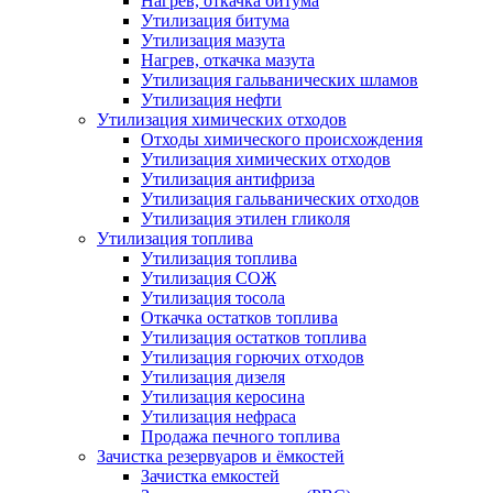
Нагрев, откачка битума
Утилизация битума
Утилизация мазута
Нагрев, откачка мазута
Утилизация гальванических шламов
Утилизация нефти
Утилизация химических отходов
Отходы химического происхождения
Утилизация химических отходов
Утилизация антифриза
Утилизация гальванических отходов
Утилизация этилен гликоля
Утилизация топлива
Утилизация топлива
Утилизация СОЖ
Утилизация тосола
Откачка остатков топлива
Утилизация остатков топлива
Утилизация горючих отходов
Утилизация дизеля
Утилизация керосина
Утилизация нефраса
Продажа печного топлива
Зачистка резервуаров и ёмкостей
Зачистка емкостей