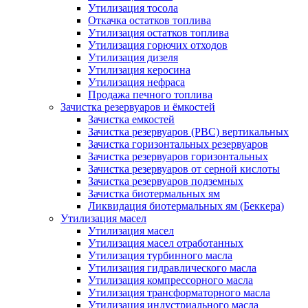
Утилизация тосола
Откачка остатков топлива
Утилизация остатков топлива
Утилизация горючих отходов
Утилизация дизеля
Утилизация керосина
Утилизация нефраса
Продажа печного топлива
Зачистка резервуаров и ёмкостей
Зачистка емкостей
Зачистка резервуаров (РВС) вертикальных
Зачистка горизонтальных резервуаров
Зачистка резервуаров горизонтальных
Зачистка резервуаров от серной кислоты
Зачистка резервуаров подземных
Зачистка биотермальных ям
Ликвидация биотермальных ям (Беккера)
Утилизация масел
Утилизация масел
Утилизация масел отработанных
Утилизация турбинного масла
Утилизация гидравлического масла
Утилизация компрессорного масла
Утилизация трансформаторного масла
Утилизация индустриального масла