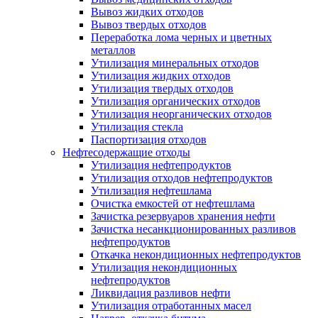
Вывоз жидких отходов
Вывоз твердых отходов
Переработка лома черных и цветных
металлов
Утилизация минеральных отходов
Утилизация жидких отходов
Утилизация твердых отходов
Утилизация органических отходов
Утилизация неорганических отходов
Утилизация стекла
Паспортизация отходов
Нефтесодержащие отходы
Утилизация нефтепродуктов
Утилизация отходов нефтепродуктов
Утилизация нефтешлама
Очистка емкостей от нефтешлама
Зачистка резервуаров хранения нефти
Зачистка несанкционированных разливов
нефтепродуктов
Откачка некондиционных нефтепродуктов
Утилизация некондиционных
нефтепродуктов
Ликвидация разливов нефти
Утилизация отработанных масел