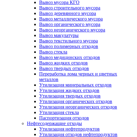
Вывоз мусора КГО
Вывоз строительного мусора
Вывоз деревянного мусора
Вывоз металлического мусора
Вывоз органического мусора
Вывоз неорганического мусора
Вывоз макулатуры
Вывоз текстильного мусора
Вывоз полимерных отходов
Вывоз стекла
Вывоз медицинских отходов
Вывоз жидких отходов
Вывоз твердых отходов
Переработка лома черных и цветных
металлов
Утилизация минеральных отходов
Утилизация жидких отходов
Утилизация твердых отходов
Утилизация органических отходов
Утилизация неорганических отходов
Утилизация стекла
Паспортизация отходов
Нефтесодержащие отходы
Утилизация нефтепродуктов
Утилизация отходов нефтепродуктов