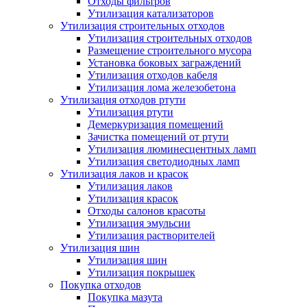
Отходы фильтров
Утилизация катализаторов
Утилизация строительных отходов
Утилизация строительных отходов
Размещение строительного мусора
Установка боковых заграждений
Утилизация отходов кабеля
Утилизация лома железобетона
Утилизация отходов ртути
Утилизация ртути
Демеркуризация помещений
Зачистка помещений от ртути
Утилизация люминесцентных ламп
Утилизация светодиодных ламп
Утилизация лаков и красок
Утилизация лаков
Утилизация красок
Отходы салонов красоты
Утилизация эмульсии
Утилизация растворителей
Утилизация шин
Утилизация шин
Утилизация покрышек
Покупка отходов
Покупка мазута