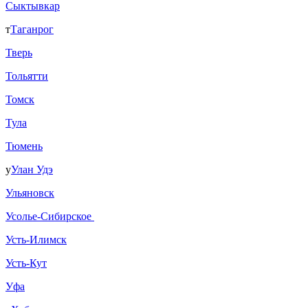
Сыктывкар
т
Таганрог
Тверь
Тольятти
Томск
Тула
Тюмень
у
Улан Удэ
Ульяновск
Усолье-Сибирское
Усть-Илимск
Усть-Кут
Уфа