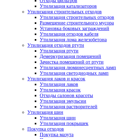
Отходы фильтров
Утилизация катализаторов
Утилизация строительных отходов
Утилизация строительных отходов
Размещение строительного мусора
Установка боковых заграждений
Утилизация отходов кабеля
Утилизация лома железобетона
Утилизация отходов ртути
Утилизация ртути
Демеркуризация помещений
Зачистка помещений от ртути
Утилизация люминесцентных ламп
Утилизация светодиодных ламп
Утилизация лаков и красок
Утилизация лаков
Утилизация красок
Отходы салонов красоты
Утилизация эмульсии
Утилизация растворителей
Утилизация шин
Утилизация шин
Утилизация покрышек
Покупка отходов
Покупка мазута