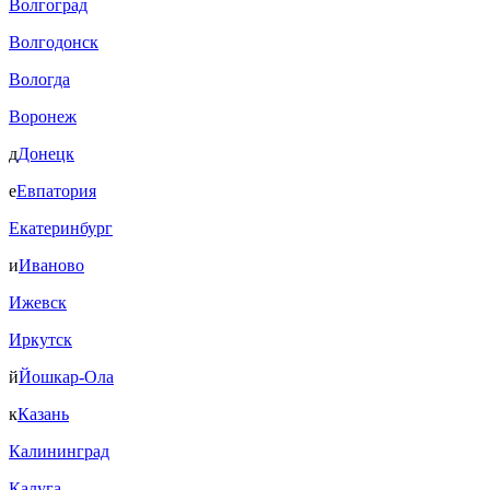
Волгоград
Волгодонск
Вологда
Воронеж
д
Донецк
е
Евпатория
Екатеринбург
и
Иваново
Ижевск
Иркутск
й
Йошкар-Ола
к
Казань
Калининград
Калуга