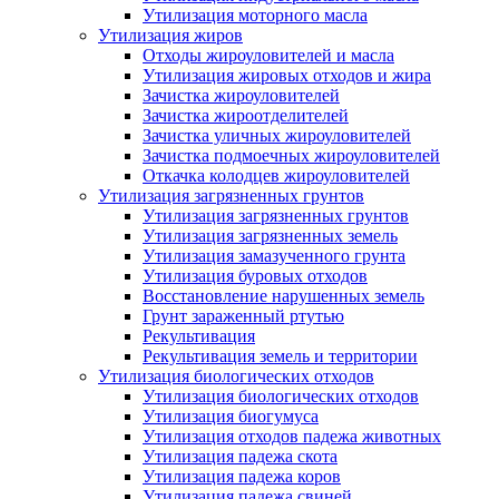
Утилизация моторного масла
Утилизация жиров
Отходы жироуловителей и масла
Утилизация жировых отходов и жира
Зачистка жироуловителей
Зачистка жироотделителей
Зачистка уличных жироуловителей
Зачистка подмоечных жироуловителей
Откачка колодцев жироуловителей
Утилизация загрязненных грунтов
Утилизация загрязненных грунтов
Утилизация загрязненных земель
Утилизация замазученного грунта
Утилизация буровых отходов
Восстановление нарушенных земель
Грунт зараженный ртутью
Рекультивация
Рекультивация земель и территории
Утилизация биологических отходов
Утилизация биологических отходов
Утилизация биогумуса
Утилизация отходов падежа животных
Утилизация падежа скота
Утилизация падежа коров
Утилизация падежа свиней