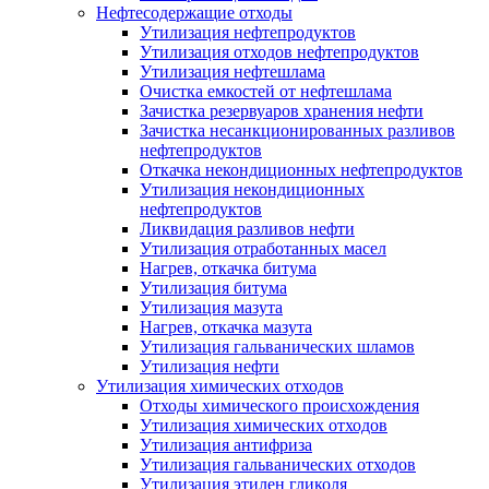
Нефтесодержащие отходы
Утилизация нефтепродуктов
Утилизация отходов нефтепродуктов
Утилизация нефтешлама
Очистка емкостей от нефтешлама
Зачистка резервуаров хранения нефти
Зачистка несанкционированных разливов
нефтепродуктов
Откачка некондиционных нефтепродуктов
Утилизация некондиционных
нефтепродуктов
Ликвидация разливов нефти
Утилизация отработанных масел
Нагрев, откачка битума
Утилизация битума
Утилизация мазута
Нагрев, откачка мазута
Утилизация гальванических шламов
Утилизация нефти
Утилизация химических отходов
Отходы химического происхождения
Утилизация химических отходов
Утилизация антифриза
Утилизация гальванических отходов
Утилизация этилен гликоля