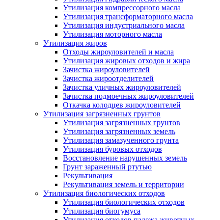
Утилизация компрессорного масла
Утилизация трансформаторного масла
Утилизация индустриального масла
Утилизация моторного масла
Утилизация жиров
Отходы жироуловителей и масла
Утилизация жировых отходов и жира
Зачистка жироуловителей
Зачистка жироотделителей
Зачистка уличных жироуловителей
Зачистка подмоечных жироуловителей
Откачка колодцев жироуловителей
Утилизация загрязненных грунтов
Утилизация загрязненных грунтов
Утилизация загрязненных земель
Утилизация замазученного грунта
Утилизация буровых отходов
Восстановление нарушенных земель
Грунт зараженный ртутью
Рекультивация
Рекультивация земель и территории
Утилизация биологических отходов
Утилизация биологических отходов
Утилизация биогумуса
Утилизация отходов падежа животных