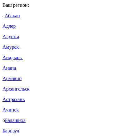
Ваш регион:
а
Абакан
Адлер
Алушта
Амурск
Анадырь
Анапа
Армавир
Архангельск
Астрахань
Ачинск
б
Балашиха
Барнаул