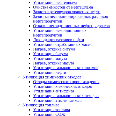
Утилизация нефтешлама
Очистка емкостей от нефтешлама
Зачистка резервуаров хранения нефти
Зачистка несанкционированных разливов
нефтепродуктов
Откачка некондиционных нефтепродуктов
Утилизация некондиционных
нефтепродуктов
Ликвидация разливов нефти
Утилизация отработанных масел
Нагрев, откачка битума
Утилизация битума
Утилизация мазута
Нагрев, откачка мазута
Утилизация гальванических шламов
Утилизация нефти
Утилизация химических отходов
Отходы химического происхождения
Утилизация химических отходов
Утилизация антифриза
Утилизация гальванических отходов
Утилизация этилен гликоля
Утилизация топлива
Утилизация топлива
Утилизация СОЖ