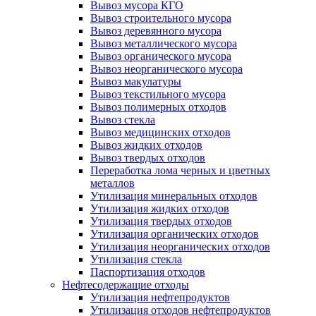
Вывоз мусора КГО
Вывоз строительного мусора
Вывоз деревянного мусора
Вывоз металлического мусора
Вывоз органического мусора
Вывоз неорганического мусора
Вывоз макулатуры
Вывоз текстильного мусора
Вывоз полимерных отходов
Вывоз стекла
Вывоз медицинских отходов
Вывоз жидких отходов
Вывоз твердых отходов
Переработка лома черных и цветных
металлов
Утилизация минеральных отходов
Утилизация жидких отходов
Утилизация твердых отходов
Утилизация органических отходов
Утилизация неорганических отходов
Утилизация стекла
Паспортизация отходов
Нефтесодержащие отходы
Утилизация нефтепродуктов
Утилизация отходов нефтепродуктов