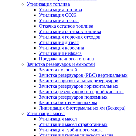
Утилизация топлива
Утилизация топлива
Утилизация СОЖ
Утилизация тосола
Откачка остатков топлива
Утилизация остатков топлива
Утилизация горючих отходов
Утилизация дизеля
Утилизация керосина
Утилизация нефраса
Продажа печного топлива
Зачистка резервуаров и ёмкостей
Зачистка емкостей
Зачистка резервуаров (РВС) вертикальных
Зачистка горизонтальных резервуаров
Зачистка резервуаров горизонтальных
Зачистка резервуаров от серной кислоты
Зачистка резервуаров подземных
Зачистка биотермальных ям
Ликвидация биотермальных ям (Беккера)
Утилизация масел
Утилизация масел
Утилизация масел отработанных
Утилизация турбинного масла
Утилизация гидравлического масла