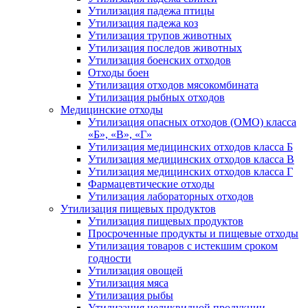
Утилизация падежа птицы
Утилизация падежа коз
Утилизация трупов животных
Утилизация последов животных
Утилизация боенских отходов
Отходы боен
Утилизация отходов мясокомбината
Утилизация рыбных отходов
Медицинские отходы
Утилизация опасных отходов (ОМО) класса
«Б», «В», «Г»
Утилизация медицинских отходов класса Б
Утилизация медицинских отходов класса В
Утилизация медицинских отходов класса Г
Фармацевтические отходы
Утилизация лабораторных отходов
Утилизация пищевых продуктов
Утилизация пищевых продуктов
Просроченные продукты и пищевые отходы
Утилизация товаров с истекшим сроком
годности
Утилизация овощей
Утилизация мяса
Утилизация рыбы
Утилизация неликвидной продукции