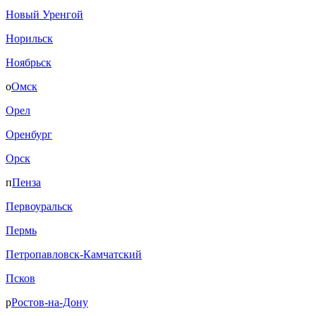
Новый Уренгой
Норильск
Ноябрьск
о
Омск
Орел
Оренбург
Орск
п
Пенза
Первоуральск
Пермь
Петропавловск-Камчатский
Псков
р
Ростов-на-Дону