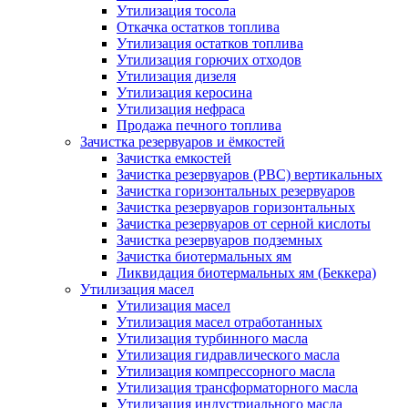
Утилизация тосола
Откачка остатков топлива
Утилизация остатков топлива
Утилизация горючих отходов
Утилизация дизеля
Утилизация керосина
Утилизация нефраса
Продажа печного топлива
Зачистка резервуаров и ёмкостей
Зачистка емкостей
Зачистка резервуаров (РВС) вертикальных
Зачистка горизонтальных резервуаров
Зачистка резервуаров горизонтальных
Зачистка резервуаров от серной кислоты
Зачистка резервуаров подземных
Зачистка биотермальных ям
Ликвидация биотермальных ям (Беккера)
Утилизация масел
Утилизация масел
Утилизация масел отработанных
Утилизация турбинного масла
Утилизация гидравлического масла
Утилизация компрессорного масла
Утилизация трансформаторного масла
Утилизация индустриального масла