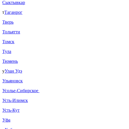
Сыктывкар
т
Таганрог
Тверь
Тольятти
Томск
Тула
Тюмень
у
Улан Удэ
Ульяновск
Усолье-Сибирское
Усть-Илимск
Усть-Кут
Уфа