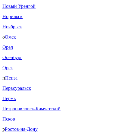
Новый Уренгой
Норильск
Ноябрьск
о
Омск
Орел
Оренбург
Орск
п
Пенза
Первоуральск
Пермь
Петропавловск-Камчатский
Псков
р
Ростов-на-Дону