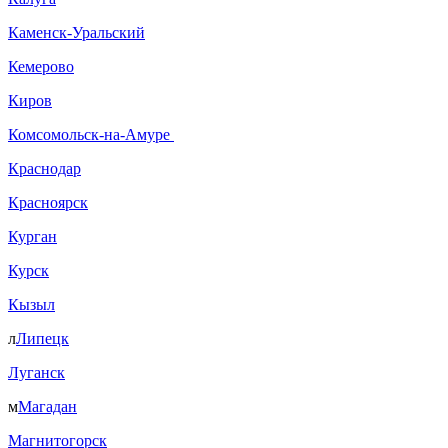
Каменск-Уральский
Кемерово
Киров
Комсомольск-на-Амуре
Краснодар
Красноярск
Курган
Курск
Кызыл
л
Липецк
Луганск
м
Магадан
Магнитогорск