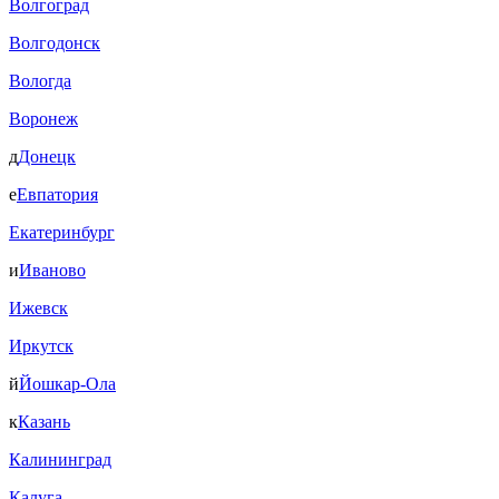
Волгоград
Волгодонск
Вологда
Воронеж
д
Донецк
е
Евпатория
Екатеринбург
и
Иваново
Ижевск
Иркутск
й
Йошкар-Ола
к
Казань
Калининград
Калуга